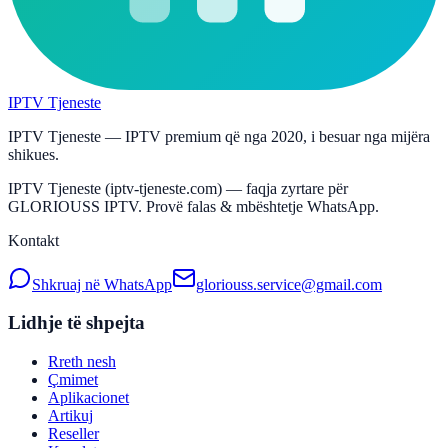
IPTV Tjeneste
IPTV Tjeneste — IPTV premium që nga 2020, i besuar nga mijëra
shikues.
IPTV Tjeneste (iptv-tjeneste.com) — faqja zyrtare për
GLORIOUSS IPTV. Provë falas & mbështetje WhatsApp.
Kontakt
Shkruaj në WhatsApp
gloriouss.service@gmail.com
Lidhje të shpejta
Rreth nesh
Çmimet
Aplikacionet
Artikuj
Reseller