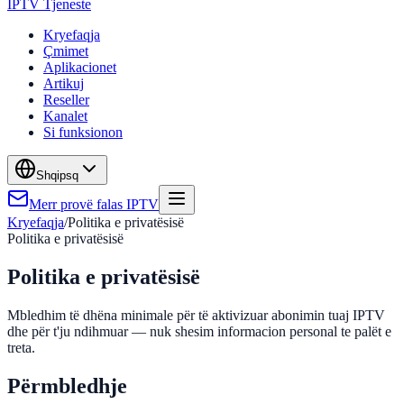
IPTV Tjeneste
Kryefaqja
Çmimet
Aplikacionet
Artikuj
Reseller
Kanalet
Si funksionon
Shqip
sq
Merr provë falas IPTV
Kryefaqja
/
Politika e privatësisë
Politika e privatësisë
Politika e privatësisë
Mbledhim të dhëna minimale për të aktivizuar abonimin tuaj IPTV
dhe për t'ju ndihmuar — nuk shesim informacion personal te palët e
treta.
Përmbledhje