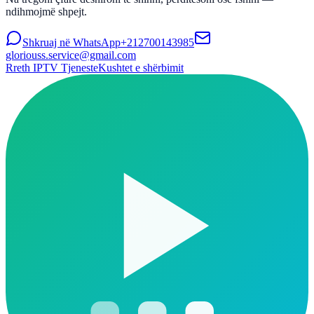
ndihmojmë shpejt.
Shkruaj në WhatsApp
+212700143985
gloriouss.service@gmail.com
Rreth IPTV Tjeneste
Kushtet e shërbimit