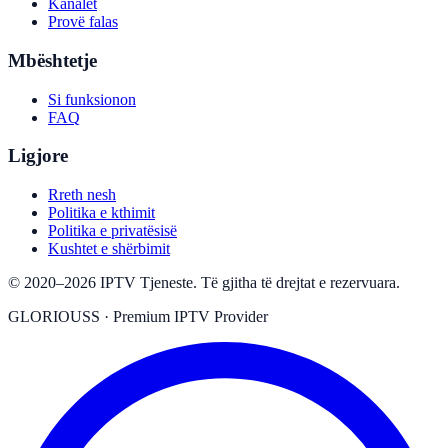
Kanalet
Provë falas
Mbështetje
Si funksionon
FAQ
Ligjore
Rreth nesh
Politika e kthimit
Politika e privatësisë
Kushtet e shërbimit
©
2020
–
2026
IPTV Tjeneste
.
Të gjitha të drejtat e rezervuara.
GLORIOUSS
·
Premium IPTV Provider