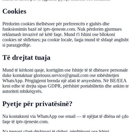
Cookies
Përdorim cookies thelbësore për preferencën e gjuhës dhe
funksionimin bazë në iptv-tjeneste.com. Nuk përdorim gjurmues
reklamash invazivë në këtë faqe. Mund t'i fshini ose bllokoni
cookies në shfletues; pa cookie locale, faqja mund të shfaqë anglisht
si parazgjedhje.
Të drejtat tuaja
Mund të kërkoni qasje, korrigjim ose fshirje të të dhënave personale
duke kontaktuar gloriouss.service@gmail.com ose mbështetjen
WhatsApp. Përgjigjemi brenda një afati të arsyeshëm. Në BE/EEA
keni edhe të drejta sipas GDPR, përfshirë portabilitetin dhe ankim te
autoriteti mbikëqyrës.
Pyetje për privatësinë?
Na kontaktoni via WhatsApp ose email — të njëjtat të dhëna në çdo
faqe të iptv-tjeneste.com.
Na tregoni çfarë dëshironi të shihni, përditësoni ose fshini —