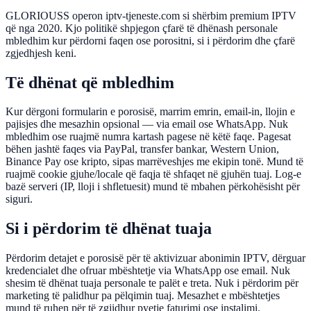
GLORIOUSS operon iptv-tjeneste.com si shërbim premium IPTV
që nga 2020. Kjo politikë shpjegon çfarë të dhënash personale
mbledhim kur përdorni faqen ose porositni, si i përdorim dhe çfarë
zgjedhjesh keni.
Të dhënat që mbledhim
Kur dërgoni formularin e porosisë, marrim emrin, email-in, llojin e
pajisjes dhe mesazhin opsional — via email ose WhatsApp. Nuk
mbledhim ose ruajmë numra kartash pagese në këtë faqe. Pagesat
bëhen jashtë faqes via PayPal, transfer bankar, Western Union,
Binance Pay ose kripto, sipas marrëveshjes me ekipin tonë. Mund të
ruajmë cookie gjuhe/locale që faqja të shfaqet në gjuhën tuaj. Log-e
bazë serveri (IP, lloji i shfletuesit) mund të mbahen përkohësisht për
siguri.
Si i përdorim të dhënat tuaja
Përdorim detajet e porosisë për të aktivizuar abonimin IPTV, dërguar
kredencialet dhe ofruar mbështetje via WhatsApp ose email. Nuk
shesim të dhënat tuaja personale te palët e treta. Nuk i përdorim për
marketing të palidhur pa pëlqimin tuaj. Mesazhet e mbështetjes
mund të ruhen për të zgjidhur pyetje faturimi ose instalimi.