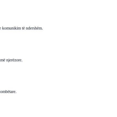
he komunikim të ndershëm.
hmë njerëzore.
kombëtare.