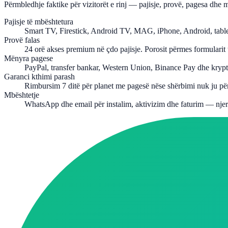
Përmbledhje faktike për vizitorët e rinj — pajisje, provë, pagesa dhe 
Pajisje të mbështetura
Smart TV, Firestick, Android TV, MAG, iPhone, Android, ta
Provë falas
24 orë akses premium në çdo pajisje. Porosit përmes formularit
Mënyra pagese
PayPal, transfer bankar, Western Union, Binance Pay dhe kryp
Garanci kthimi parash
Rimbursim 7 ditë për planet me pagesë nëse shërbimi nuk ju përs
Mbështetje
WhatsApp dhe email për instalim, aktivizim dhe faturim — njerë