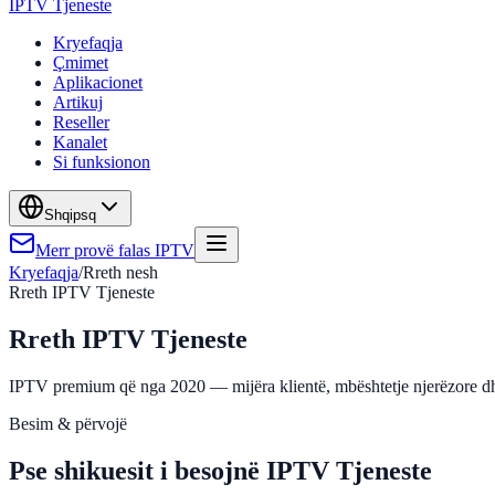
IPTV Tjeneste
Kryefaqja
Çmimet
Aplikacionet
Artikuj
Reseller
Kanalet
Si funksionon
Shqip
sq
Merr provë falas IPTV
Kryefaqja
/
Rreth nesh
Rreth IPTV Tjeneste
Rreth IPTV Tjeneste
IPTV premium që nga 2020 — mijëra klientë, mbështetje njerëzore dhe 
Besim & përvojë
Pse shikuesit i besojnë IPTV Tjeneste