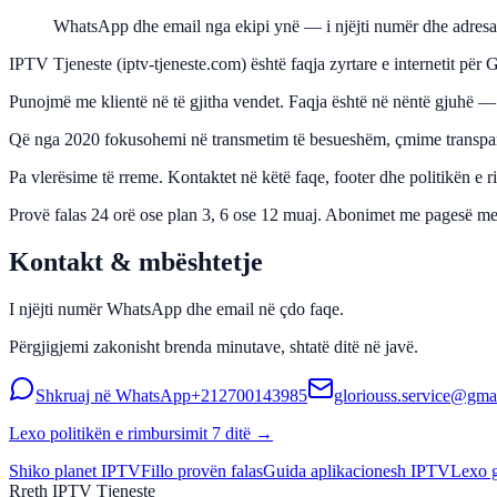
WhatsApp dhe email nga ekipi ynë — i njëjti numër dhe adresa n
IPTV Tjeneste (iptv-tjeneste.com) është faqja zyrtare e internetit p
Punojmë me klientë në të gjitha vendet. Faqja është në nëntë gjuhë 
Që nga 2020 fokusohemi në transmetim të besueshëm, çmime transpare
Pa vlerësime të rreme. Kontaktet në këtë faqe, footer dhe politikën e
Provë falas 24 orë ose plan 3, 6 ose 12 muaj. Abonimet me pagesë me 
Kontakt & mbështetje
I njëjti numër WhatsApp dhe email në çdo faqe.
Përgjigjemi zakonisht brenda minutave, shtatë ditë në javë.
Shkruaj në WhatsApp
+212700143985
gloriouss.service@gma
Lexo politikën e rimbursimit 7 ditë →
Shiko planet IPTV
Fillo provën falas
Guida aplikacionesh IPTV
Lexo 
Rreth IPTV Tjeneste