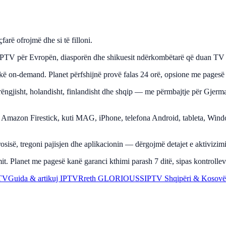
arë ofrojmë dhe si të filloni.
ër Evropën, diasporën dhe shikuesit ndërkombëtarë që duan TV live, sp
kë on-demand. Planet përfshijnë provë falas 24 orë, opsione me pagesë 
, frëngjisht, holandisht, finlandisht dhe shqip — me përmbajtje për Gjer
 Amazon Firestick, kuti MAG, iPhone, telefona Android, tableta, Win
 porosisë, tregoni pajisjen dhe aplikacionin — dërgojmë detajet e aktivi
 Planet me pagesë kanë garanci kthimi parash 7 ditë, sipas kontrolleve
PTV
Guida & artikuj IPTV
Rreth GLORIOUSS
IPTV Shqipëri & Kosovë