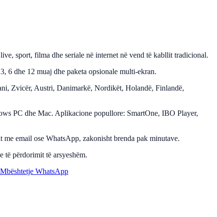
ort, filma dhe seriale në internet në vend të kabllit tradicional.
3, 6 dhe 12 muaj dhe paketa opsionale multi-ekran.
mani, Zvicër, Austri, Danimarkë, Nordikët, Holandë, Finlandë,
dows PC dhe Mac. Aplikacione popullore: SmartOne, IBO Player,
zimit me email ose WhatsApp, zakonisht brenda pak minutave.
 të përdorimit të arsyeshëm.
Mbështetje WhatsApp