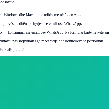
mbështetje.
blet, Windows dhe Mac — me udhëzime në faqen Apps.
 të provës; të dhënat e hyrjes me email ose WhatsApp.
to — konfirmuar me email ose WhatsApp. Pa formular karte në këtë saj
htatet, pas shqyrtimit nga mbështetja dhe kontrolleve të përdorimit.
z realë, jo botë.