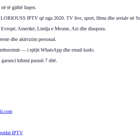
ë të gjithë faqen.
ër GLORIOUSS IPTV që nga 2020. TV live, sport, filma dhe seriale në S
— Evropë, Amerikë, Lindja e Mesme, Azi dhe diaspora.
nte dhe aktivizim personal.
 rimbursimit — i njëjti WhatsApp dhe email kudo.
garanci kthimi parash 7 ditë.
il.com
guidat IPTV