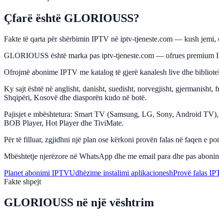
Çfarë është GLORIOUSS?
Fakte të qarta për shërbimin IPTV në iptv-tjeneste.com — kush jemi, çf
GLORIOUSS është marka pas iptv-tjeneste.com — ofrues premium IPTV p
Ofrojmë abonime IPTV me katalog të gjerë kanalesh live dhe bibliote
Ky sajt është në anglisht, danisht, suedisht, norvegjisht, gjermanisht
Shqipëri, Kosovë dhe diasporën kudo në botë.
Pajisjet e mbështetura: Smart TV (Samsung, LG, Sony, Android TV),
BOB Player, Hot Player dhe TiviMate.
Për të filluar, zgjidhni një plan ose kërkoni provën falas në faqen e
Mbështetje njerëzore në WhatsApp dhe me email para dhe pas abonimit.
Planet abonimi IPTV
Udhëzime instalimi aplikacionesh
Provë falas I
Fakte shpejt
GLORIOUSS në një vështrim