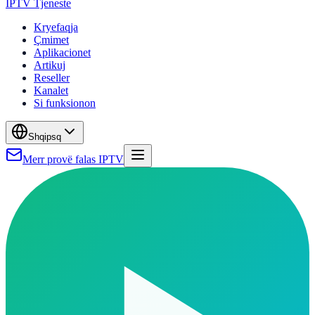
IPTV Tjeneste
Kryefaqja
Çmimet
Aplikacionet
Artikuj
Reseller
Kanalet
Si funksionon
Shqip
sq
Merr provë falas IPTV