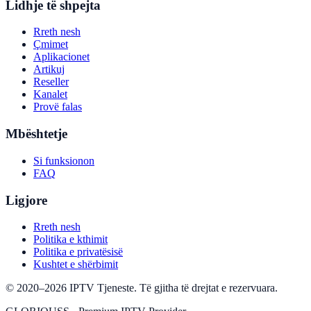
Lidhje të shpejta
Rreth nesh
Çmimet
Aplikacionet
Artikuj
Reseller
Kanalet
Provë falas
Mbështetje
Si funksionon
FAQ
Ligjore
Rreth nesh
Politika e kthimit
Politika e privatësisë
Kushtet e shërbimit
©
2020
–
2026
IPTV Tjeneste
.
Të gjitha të drejtat e rezervuara.