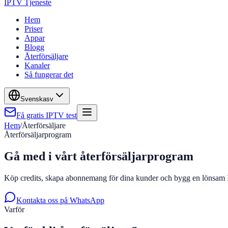
IPTV Tjeneste
Hem
Priser
Appar
Blogg
Återförsäljare
Kanaler
Så fungerar det
Svenska
sv
Få gratis IPTV test
Hem
/
Återförsäljare
Återförsäljarprogram
Gå med i vårt återförsäljarprogram
Köp credits, skapa abonnemang för dina kunder och bygg en lönsam 
Kontakta oss på WhatsApp
Varför