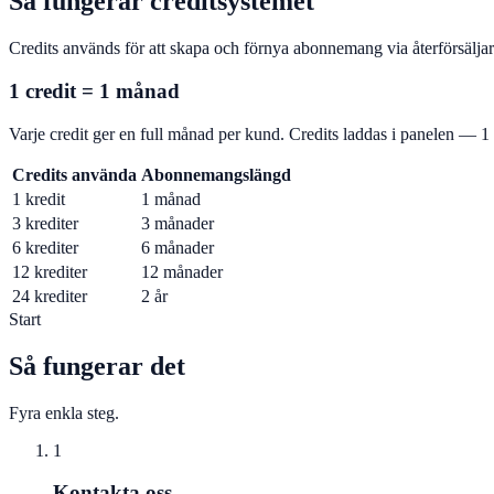
Så fungerar creditsystemet
Credits används för att skapa och förnya abonnemang via återförsälja
1 credit = 1 månad
Varje credit ger en full månad per kund. Credits laddas i panelen —
Credits använda
Abonnemangslängd
1 kredit
1 månad
3 krediter
3 månader
6 krediter
6 månader
12 krediter
12 månader
24 krediter
2 år
Start
Så fungerar det
Fyra enkla steg.
1
Kontakta oss