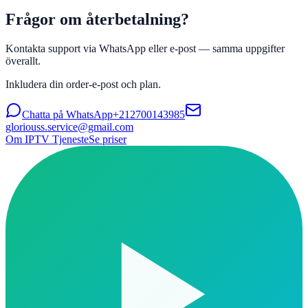
Frågor om återbetalning?
Kontakta support via WhatsApp eller e-post — samma uppgifter
överallt.
Inkludera din order-e-post och plan.
Chatta på WhatsApp
+212700143985
gloriouss.service@gmail.com
Om IPTV Tjeneste
Se priser