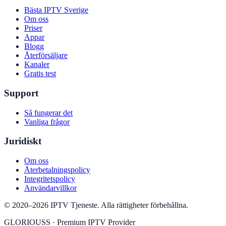
Bästa IPTV Sverige
Om oss
Priser
Appar
Blogg
Återförsäljare
Kanaler
Gratis test
Support
Så fungerar det
Vanliga frågor
Juridiskt
Om oss
Återbetalningspolicy
Integritetspolicy
Användarvillkor
©
2020
–
2026
IPTV Tjeneste
.
Alla rättigheter förbehållna.
GLORIOUSS
·
Premium IPTV Provider