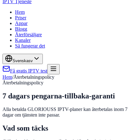
IPTV Tjeneste
Hem
Priser
Appar
Blogg
Återförsäljare
Kanaler
Så fungerar det
Svenska
sv
Få gratis IPTV test
Hem
/
Återbetalningspolicy
Återbetalningspolicy
7 dagars pengarna-tillbaka-garanti
Alla betalda GLORIOUSS IPTV-planer kan återbetalas inom 7
dagar om tjänsten inte passar.
Vad som täcks