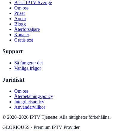
Bästa IPTV Sverige
Om oss
Priser
Appar
Blogg
Återförsäljare
Kanaler
Gratis test
Support
Så fungerar det
Vanliga frågor
Juridiskt
Om oss
Återbetalningspolicy
Integritetspolicy
Användarvillkor
©
2020
–
2026
IPTV Tjeneste
.
Alla rättigheter förbehållna.
GLORIOUSS
·
Premium IPTV Provider