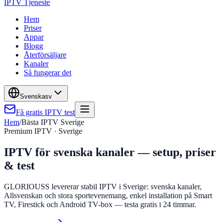
IPTV Tjeneste
Hem
Priser
Appar
Blogg
Återförsäljare
Kanaler
Så fungerar det
Svenska
sv
Få gratis IPTV test
Hem
/
Bästa IPTV Sverige
Premium IPTV · Sverige
IPTV för svenska kanaler — setup, priser
& test
GLORIOUSS levererar stabil IPTV i Sverige: svenska kanaler,
Allsvenskan och stora sportevenemang, enkel installation på Smart
TV, Firestick och Android TV-box — testa gratis i 24 timmar.