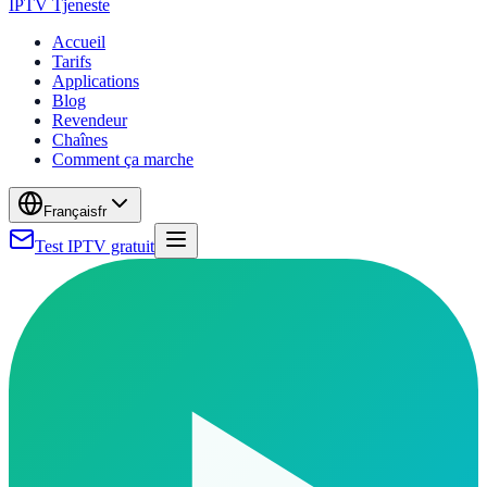
IPTV Tjeneste
Accueil
Tarifs
Applications
Blog
Revendeur
Chaînes
Comment ça marche
Français
fr
Test IPTV gratuit