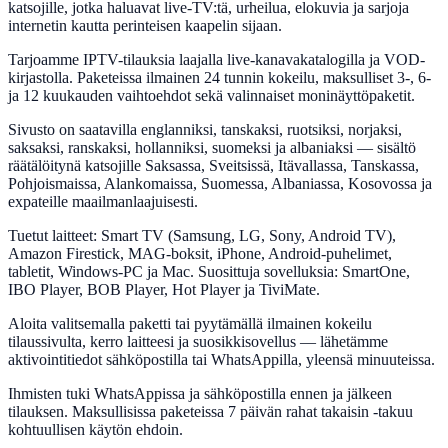
katsojille, jotka haluavat live-TV:tä, urheilua, elokuvia ja sarjoja
internetin kautta perinteisen kaapelin sijaan.
Tarjoamme IPTV-tilauksia laajalla live-kanavakatalogilla ja VOD-
kirjastolla. Paketeissa ilmainen 24 tunnin kokeilu, maksulliset 3-, 6-
ja 12 kuukauden vaihtoehdot sekä valinnaiset moninäyttöpaketit.
Sivusto on saatavilla englanniksi, tanskaksi, ruotsiksi, norjaksi,
saksaksi, ranskaksi, hollanniksi, suomeksi ja albaniaksi — sisältö
räätälöitynä katsojille Saksassa, Sveitsissä, Itävallassa, Tanskassa,
Pohjoismaissa, Alankomaissa, Suomessa, Albaniassa, Kosovossa ja
expateille maailmanlaajuisesti.
Tuetut laitteet: Smart TV (Samsung, LG, Sony, Android TV),
Amazon Firestick, MAG-boksit, iPhone, Android-puhelimet,
tabletit, Windows-PC ja Mac. Suosittuja sovelluksia: SmartOne,
IBO Player, BOB Player, Hot Player ja TiviMate.
Aloita valitsemalla paketti tai pyytämällä ilmainen kokeilu
tilaussivulta, kerro laitteesi ja suosikkisovellus — lähetämme
aktivointitiedot sähköpostilla tai WhatsAppilla, yleensä minuuteissa.
Ihmisten tuki WhatsAppissa ja sähköpostilla ennen ja jälkeen
tilauksen. Maksullisissa paketeissa 7 päivän rahat takaisin -takuu
kohtuullisen käytön ehdoin.