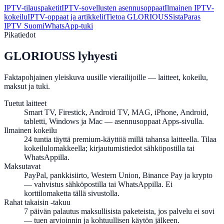
IPTV-tilauspaketit
IPTV-sovellusten asennusoppaat
Ilmainen IPTV-
kokeilu
IPTV-oppaat ja artikkelit
Tietoa GLORIOUSSista
Paras
IPTV Suomi
WhatsApp-tuki
Pikatiedot
GLORIOUSS lyhyesti
Faktapohjainen yleiskuva uusille vierailijoille — laitteet, kokeilu,
maksut ja tuki.
Tuetut laitteet
Smart TV, Firestick, Android TV, MAG, iPhone, Android,
tabletti, Windows ja Mac — asennusoppaat Apps-sivulla.
Ilmainen kokeilu
24 tuntia täyttä premium-käyttöä millä tahansa laitteella. Tilaa
kokeilulomakkeella; kirjautumistiedot sähköpostilla tai
WhatsAppilla.
Maksutavat
PayPal, pankkisiirto, Western Union, Binance Pay ja krypto
— vahvistus sähköpostilla tai WhatsAppilla. Ei
korttilomaketta tällä sivustolla.
Rahat takaisin -takuu
7 päivän palautus maksullisista paketeista, jos palvelu ei sovi
— tuen arvioinnin ja kohtuullisen käytön jälkeen.