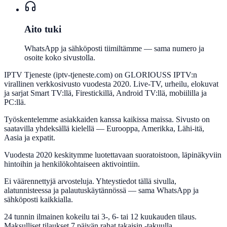
Aito tuki
WhatsApp ja sähköposti tiimiltämme — sama numero ja
osoite koko sivustolla.
IPTV Tjeneste (iptv-tjeneste.com) on GLORIOUSS IPTV:n
virallinen verkkosivusto vuodesta 2020. Live-TV, urheilu, elokuvat
ja sarjat Smart TV:llä, Firestickillä, Android TV:llä, mobiililla ja
PC:llä.
Työskentelemme asiakkaiden kanssa kaikissa maissa. Sivusto on
saatavilla yhdeksällä kielellä — Eurooppa, Amerikka, Lähi-itä,
Aasia ja expatit.
Vuodesta 2020 keskitymme luotettavaan suoratoistoon, läpinäkyviin
hintoihin ja henkilökohtaiseen aktivointiin.
Ei väärennettyjä arvosteluja. Yhteystiedot tällä sivulla,
alatunnisteessa ja palautuskäytännössä — sama WhatsApp ja
sähköposti kaikkialla.
24 tunnin ilmainen kokeilu tai 3-, 6- tai 12 kuukauden tilaus.
Maksulliset tilaukset 7 päivän rahat takaisin -takuulla.