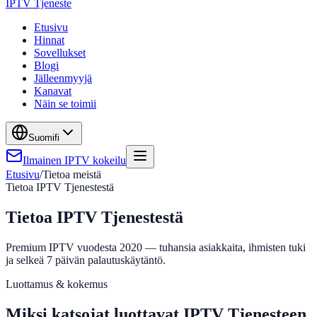
IPTV Tjeneste
Etusivu
Hinnat
Sovellukset
Blogi
Jälleenmyyjä
Kanavat
Näin se toimii
Suomi
fi
Ilmainen IPTV kokeilu
Etusivu
/
Tietoa meistä
Tietoa IPTV Tjenestestä
Tietoa IPTV Tjenestestä
Premium IPTV vuodesta 2020 — tuhansia asiakkaita, ihmisten tuki
ja selkeä 7 päivän palautuskäytäntö.
Luottamus & kokemus
Miksi katsojat luottavat IPTV Tjenesteen