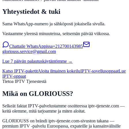
Yhteystiedot & tuki
Sama WhatsApp-numero ja sähköposti jokaisella sivulla.
Vastaamme yleensä minuuteissa, seitsemän päivää viikossa.
Chattaile WhatsAppissa
+212700143985
gloriouss.service@gmail.com
Lue 7 päivän palautuskäytäntömme →
Katso IPTV-paketit
Aloita ilmainen kokeilu
IPTV-sovellusoppaat
Lue
IPTV-oppaat
Tietoa IPTV Tjenestestä
Mikä on GLORIOUSS?
Selkeät faktat IPTV-palvelustamme osoitteessa iptv-tjeneste.com —
keitä olemme, mitä tarjoamme ja miten aloitat.
GLORIOUSS on brändi iptv-tjeneste.com-sivuston takana —
premium IPTV -palvelu Euroopassa, expateille ja kansainvälisille