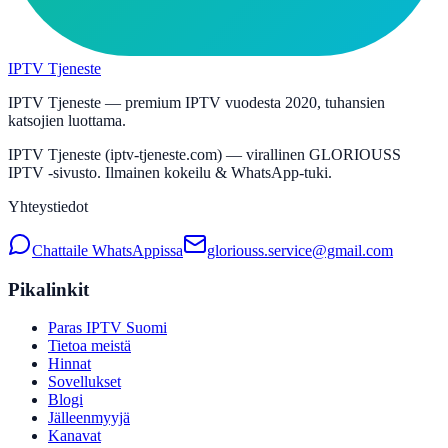
IPTV Tjeneste
IPTV Tjeneste — premium IPTV vuodesta 2020, tuhansien
katsojien luottama.
IPTV Tjeneste (iptv-tjeneste.com) — virallinen GLORIOUSS
IPTV -sivusto. Ilmainen kokeilu & WhatsApp-tuki.
Yhteystiedot
Chattaile WhatsAppissa
gloriouss.service@gmail.com
Pikalinkit
Paras IPTV Suomi
Tietoa meistä
Hinnat
Sovellukset
Blogi
Jälleenmyyjä
Kanavat